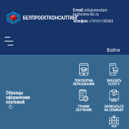
U
Перейти
к
a
E-mail:
info@
standart-
основному
kachestva-iso.ru
m
БЕЛПРОЕКТКОНСАЛТИНГ
содержанию
Телефон:
+79101150583
Войти
ПЛАТФОРМА
ЗАКАЗАТЬ
ОБРАЗОВАНИЯ
УСЛУГУ
Образцы
оформления
платежей
ГРАФИК
ЗАПИСАТЬСЯ
ОБУЧЕНИЯ
НА СЕМИНАР