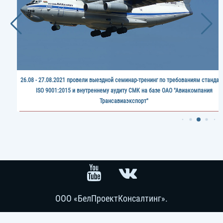
26.08 - 27.08.2021 провели выездной семинар-тренинг по требованиям стандар
ISO 9001:2015 и внутреннему аудиту СМК на базе ОАО "Авиакомпания
Трансавиаэкспорт"
ООО «БелПроектКонсалтинг».