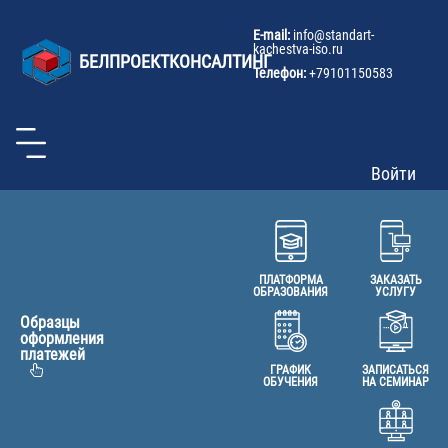
U
Перейти
к
a
E-mail:
info@
standart-
основному
kachestva-iso.ru
m
БЕЛПРОЕКТКОНСАЛТИНГ
содержанию
Телефон:
+79101150583
Войти
ПЛАТФОРМА
ЗАКАЗАТЬ
ОБРАЗОВАНИЯ
УСЛУГУ
Образцы
оформления
платежей
ГРАФИК
ЗАПИСАТЬСЯ
ОБУЧЕНИЯ
НА СЕМИНАР