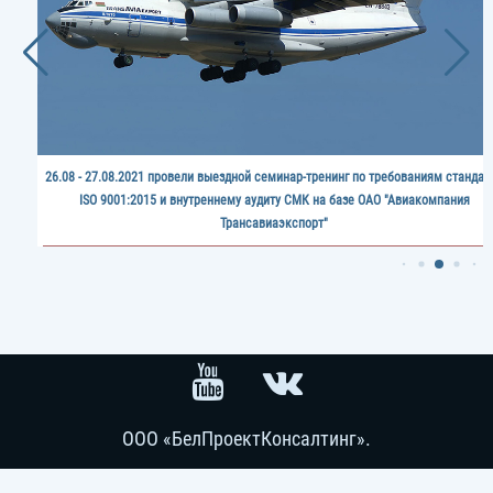
26.08 - 27.08.2021 провели выездной семинар-тренинг по требованиям стандар
ISO 9001:2015 и внутреннему аудиту СМК на базе ОАО "Авиакомпания
Трансавиаэкспорт"
ООО «БелПроектКонсалтинг».