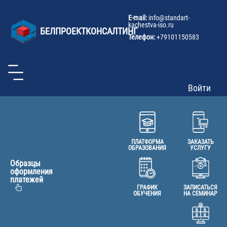
U
Перейти
к
a
E-mail:
info@
standart-
основному
kachestva-iso.ru
m
БЕЛПРОЕКТКОНСАЛТИНГ
содержанию
Телефон:
+79101150583
Войти
ПЛАТФОРМА
ЗАКАЗАТЬ
ОБРАЗОВАНИЯ
УСЛУГУ
Образцы
оформления
платежей
ГРАФИК
ЗАПИСАТЬСЯ
ОБУЧЕНИЯ
НА СЕМИНАР