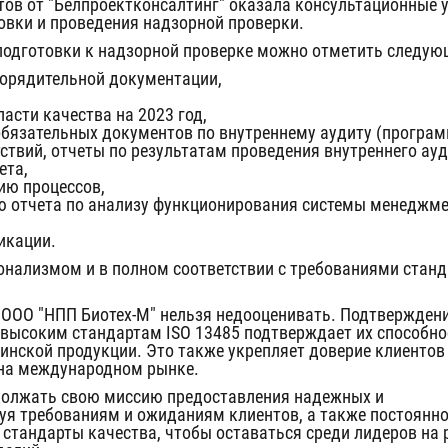
ов от "Белпроектконсалтинг" оказала консультационные 
овки и проведения надзорной проверки.
 подготовки к надзорной проверке можно отметить следую
орядительной документации,
асти качества на 2023 год,
обязательных документов по внутреннему аудиту (програм
ствий, отчеты по результатам проведения внутреннего ауд
ета,
ию процессов,
ю отчета по анализу функционирования системы менеджм
икации.
нализмом и в полном соответствии с требованиями станд
ООО "НПП Биотех-М" нельзя недооценивать. Подтвержден
высоким стандартам ISO 13485 подтверждает их способно
инской продукции. Это также укрепляет доверие клиентов
 на международном рынке.
должать свою миссию предоставления надежных и
уя требованиям и ожиданиям клиентов, а также постоянн
стандарты качества, чтобы оставаться среди лидеров на