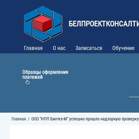
Перейти
к
основному
содержанию
БЕЛПРОЕКТКОНСАЛТ
Главная
О нас
Записаться
Обучение
Образцы оформления
платежей
Строка
Главная
ООО "НПП Биотех-М" успешно прошло надзорную проверку 
навигации