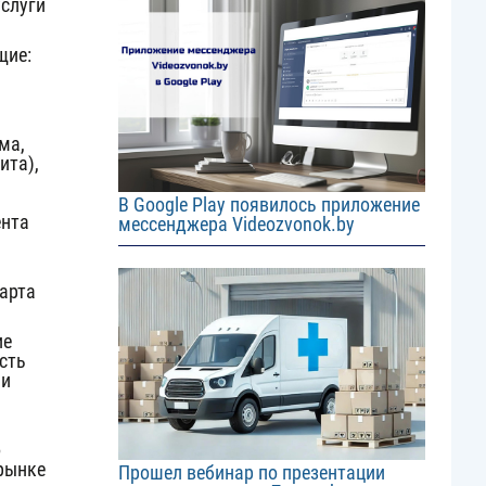
услуги
Image
щие:
ма,
ита),
В Google Play появилось приложение
ента
мессенджера Videozvonok.by
Image
арта
ие
сть
 и
о
 рынке
Прошел вебинар по презентации