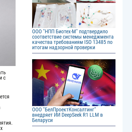
ООО "НПП Биотех-М" подтвердило
соответствие системы менеджмента
качества требованиям ISO 13485 по
итогам надзорной проверки
Image
ать
и с
ется
а
ООО "БелПроектКонсалтинг"
внедряет ИИ DeepSeek R1 LLM в
Беларуси
иятия.
ых