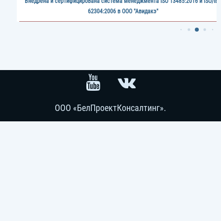
21-22 января провели онлайн-семинар по ISO 45001:2018 / СТБ ISO 45001-2020
помощью нашего сервиса онлайн-образования www.znaem.by
ООО «БелПроектКонсалтинг».