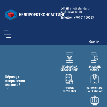
U
Перейти
к
a
E-mail:
info@
standart-
основному
kachestva-iso.ru
m
БЕЛПРОЕКТКОНСАЛТИНГ
содержанию
Телефон:
+79101150583
Войти
ПЛАТФОРМА
ЗАКАЗАТЬ
ОБРАЗОВАНИЯ
УСЛУГУ
Образцы
оформления
платежей
ГРАФИК
ЗАПИСАТЬСЯ
ОБУЧЕНИЯ
НА СЕМИНАР