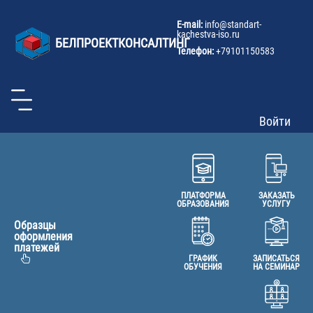
U
Перейти
к
a
E-mail:
info@
standart-
основному
kachestva-iso.ru
m
БЕЛПРОЕКТКОНСАЛТИНГ
содержанию
Телефон:
+79101150583
Войти
ПЛАТФОРМА
ЗАКАЗАТЬ
ОБРАЗОВАНИЯ
УСЛУГУ
Образцы
оформления
платежей
ГРАФИК
ЗАПИСАТЬСЯ
ОБУЧЕНИЯ
НА СЕМИНАР