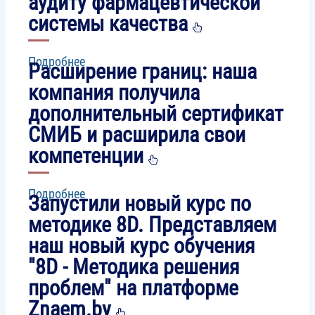
аудиту фармацевтической
системы качества
Подробнее
о
Расширение границ: наша
На
базе
компания получила
образовательной
дополнительный сертификат
платформы
Znaem.by
СМИБ и расширила свои
наши
эксперты
компетенции
провели
обучение
по
Подробнее
о
Запустили новый курс по
GMP
Расширение
и
границ:
методике 8D. Представляем
внутреннему
наша
аудиту
наш новый курс обучения
компания
фармацевтической
получила
"8D - Методика решения
системы
дополнительный
качества
сертификат
проблем" на платформе
СМИБ
Znaem.by
и