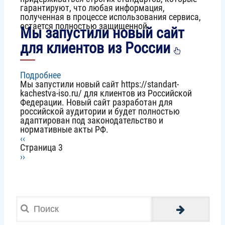
гарантируют, что любая информация,
личных
полученная в процессе использования сервиса,
данных
остается полностью защищенной.
клиентов
Мы запустили новый сайт
для клиентов из России
Подробнее
о
Мы запустили новый сайт https://standart-
Мы
kachestva-iso.ru/ для клиентов из Российской
запустили
Федерации. Новый сайт разработан для
новый
российской аудитории и будет полностью
сайт
адаптирован под законодательство и
для
нормативные акты РФ.
клиентов
Предыдущая
‹‹
из
Нумерация
страница
Страница 3
России
Следующая
››
страниц
страница
Поиск