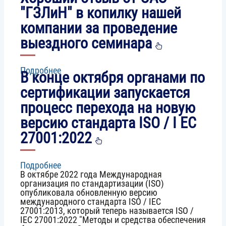
в
"ГЗЛиН" в копилку нашей
каждом
компании за проведение
кадре:
мы
выездного семинара
переходим
на
Full
Подробнее
о
HD!
В конце октября органами по
Хороший
отзыв
сертификации запускается
от
процесс перехода на новую
ОАО
"ГЗЛиН"
версию стандарта ISO / I EC
в
копилку
27001:2022
нашей
компании
за
Подробнее
о
проведение
В октябре 2022 года Международная
В
выездного
организация по стандартизации (ISO)
конце
семинара
опубликовала обновленную версию
октября
международного стандарта ISO / IEC
органами
27001:2013, который теперь называется ISO /
по
IEC 27001:2022 "Методы и средства обеспечения
сертификации