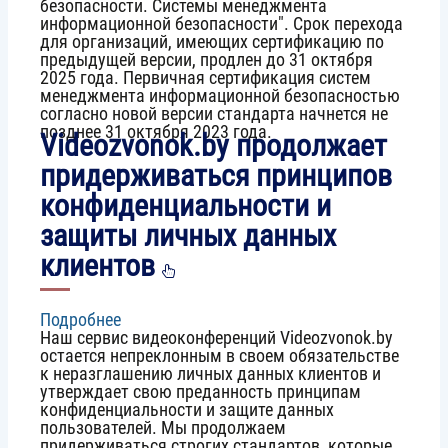
безопасности. Системы менеджмента
запускается
информационной безопасности". Срок перехода
процесс
для организаций, имеющих сертификацию по
перехода
предыдущей версии, продлен до 31 октября
на
2025 года. Первичная сертификация систем
новую
менеджмента информационной безопасностью
версию
согласно новой версии стандарта начнется не
стандарта
позднее 31 октября 2023 года.
ISO
Videozvonok.by продолжает
/
I
придерживаться принципов
EC
конфиденциальности и
27001:2022
защиты личных данных
клиентов
Подробнее
о
Наш сервис видеоконференций Videozvonok.by
Videozvonok.by
остается непреклонным в своем обязательстве
продолжает
к неразглашению личных данных клиентов и
придерживаться
утверждает свою преданность принципам
принципов
конфиденциальности и защите данных
конфиденциальности
пользователей. Мы продолжаем
и
придерживаться строгих стандартов, которые
защиты