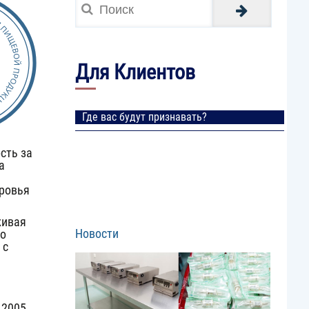
Для Клиентов
Где вас будут признавать?
сть за
а
оровья
живая
Новости
ко
 с
Image
 2005