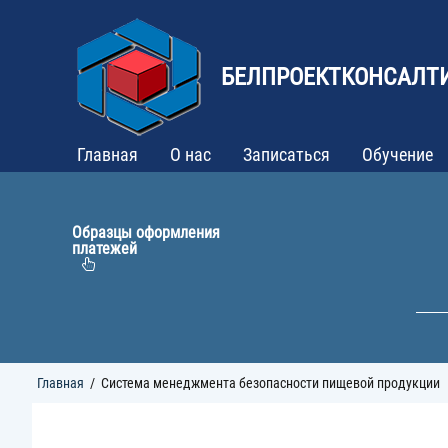
Перейти
к
основному
содержанию
БЕЛПРОЕКТКОНСАЛТ
Главная
О нас
Записаться
Обучение
Образцы оформления
платежей
Строка
Главная
Система менеджмента безопасности пищевой продукции
навигации