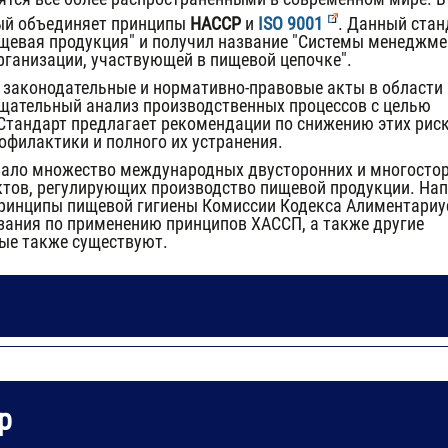
рый объединяет принципы
HACCP
и
ISO 9001
. Данный стан
ищевая продукция"
и получил название
"Системы менеджме
рганизации, участвующей в пищевой цепочке"
.
ь законодательные и нормативно-правовые акты в области
тщательный анализ производственных процессов с целью
Стандарт предлагает рекомендации по снижению этих рис
офилактики и полного их устранения.
вало множество международных двусторонних и многосто
ктов, регулирующих производство пищевой продукции. На
принципы пищевой гигиены Комиссии Кодекса Алиментариу
казания по применению
принципов ХАССП
, а также другие
ые также существуют.
р