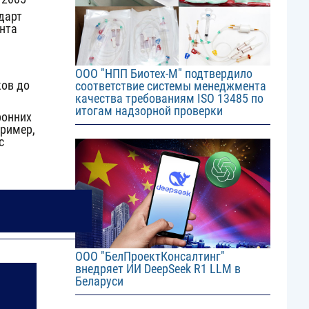
дарт
нта
ООО "НПП Биотех-М" подтвердило
ков до
соответствие системы менеджмента
качества требованиям ISO 13485 по
итогам надзорной проверки
ронних
пример,
с
Image
ООО "БелПроектКонсалтинг"
внедряет ИИ DeepSeek R1 LLM в
Беларуси