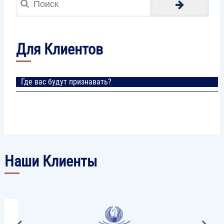
и
вышла
на
новый
уровень
Для Клиентов
Где вас будут признавать?
Наши Клиенты