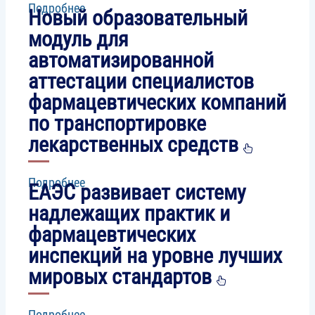
Подробнее
о
процессах
услугах
Новый образовательный
Успешно
GDP
проведена
модуль для
сертификация
автоматизированной
СМК
ООО
аттестации специалистов
"ССПБ"
в
фармацевтических компаний
соответствии
по транспортировке
с
СТБ
лекарственных средств
16949-
2018
Подробнее
о
ЕАЭС развивает систему
Новый
образовательный
надлежащих практик и
модуль
фармацевтических
для
автоматизированной
инспекций на уровне лучших
аттестации
специалистов
мировых стандартов
фармацевтических
компаний
по
Подробнее
о