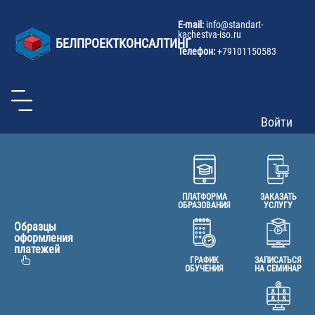
U
Перейти
к
a
E-mail:
info@
standart-
основному
kachestva-iso.ru
m
БЕЛПРОЕКТКОНСАЛТИНГ
содержанию
Телефон:
+79101150583
Войти
ПЛАТФОРМА
ЗАКАЗАТЬ
ОБРАЗОВАНИЯ
УСЛУГУ
Образцы
оформления
платежей
ГРАФИК
ЗАПИСАТЬСЯ
ОБУЧЕНИЯ
НА СЕМИНАР