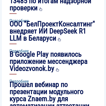
13485 по итогам надзорной
проверки
Подробнее
о
ООО "БелПроектКонсалтинг"
ООО
"НПП
внедряет ИИ DeepSeek R1
Биотех-
LLM в Беларуси
М"
подтвердило
соответствие
системы
Подробнее
о
В Google Play появилось
менеджмента
ООО
качества
"БелПроектКонсалтинг"
приложение мессенджера
требованиям
внедряет
Videozvonok.by
ISO
ИИ
13485
DeepSeek
по
R1
итогам
LLM
Подробнее
о
Прошел вебинар по
надзорной
в
В
проверки
Беларуси
Google
презентации модульного
Play
курса Znaem.by для
появилось
приложение
автоматизации аттестации