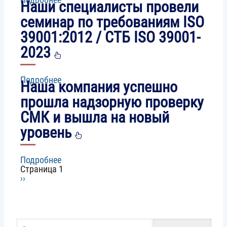
Наши специалисты провели
транспортировке
ЕАЭС
лекарственных
развивает
семинар по требованиям ISO
средств
систему
39001:2012 / СТБ ISO 39001-
надлежащих
практик
2023
и
фармацевтических
инспекций
Подробнее
о
на
Наша компания успешно
Наши
уровне
специалисты
прошла надзорную проверку
лучших
провели
мировых
СМК и вышла на новый
семинар
стандартов
по
уровень
требованиям
ISO
39001:2012
Подробнее
о
/
Страница 1
Наша
СТБ
Нумерация
Следующая
››
компания
ISO
страница
успешно
страниц
39001-
прошла
2023
надзорную
проверку
Поиск
СМК