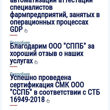
мессенджера
Videozvonok.by
специалистов
фармпредприятий, занятых в
операционных процессах
GDP
Подробнее
о
Благодарим ООО "СППБ" за
Прошел
вебинар
хороший отзыв о наших
по
услугах
презентации
модульного
курса
Znaem.by
Подробнее
о
Успешно проведена
для
Благодарим
автоматизации
ООО
сертификация СМК ООО
аттестации
"СППБ"
"ССПБ" в соответствии с СТБ
специалистов
за
фармпредприятий,
хороший
16949-2018
занятых
отзыв
в
о
операционных
наших